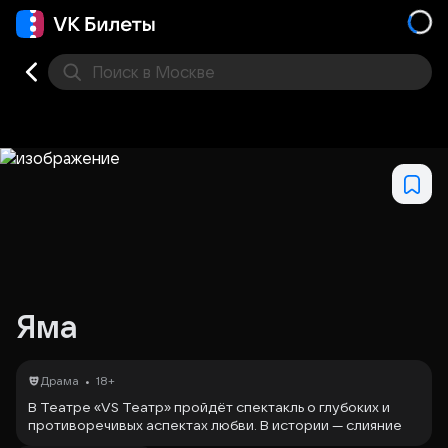
Поиск
в Москве
Места
Яма
•
Драма
18+
В Театре «VS Театр» пройдёт спектакль о глубоких и
противоречивых аспектах любви. В истории — слияние
умов, мыслей и душ, а не только тел. Ценность