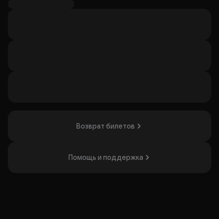
человеческой души измеряется её падениями и
взлётами. Спектакль вызовет сильные эмоции и заставит
задуматься о сложности отношений. Постановка
понравится тем, кто готов к эмоциональным
переживаниям и размышлениям о любви.
Организатор: ИП Саянская Валентина Александровна,
ИНН 381451949956
Возврат билетов
Помощь и поддержка