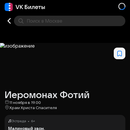
Поиск
в Москве
Места
Иеромонах Фотий
11 ноября в 19.00
Храм Христа Спасителя
•
Эстрада
6+
Малиновый звон.