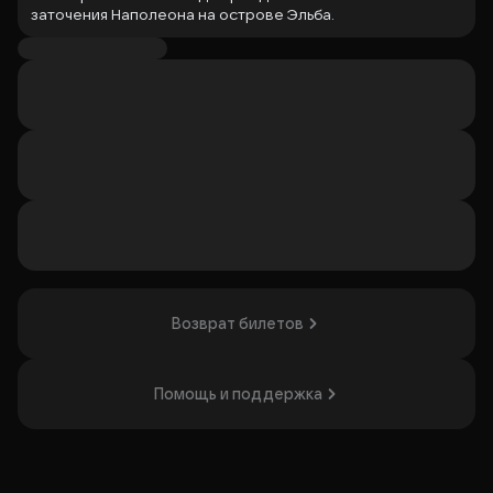
заточения Наполеона на острове Эльба.
Подмостки превращены в огромную шахматную доску,
где персонажи ведут интриги и союзы, считая себя
игроками против Императора. В истории — шахматный
детектив, который держит зрителя в напряжении,
раскрывая новые повороты. Спектакль понравится
любителям психологических игр и сложных сюжетов.
Организатор: ГБУК г. Москвы "Театр на Юго-Западе",
ИНН 7729217597
Возврат билетов
Помощь и поддержка