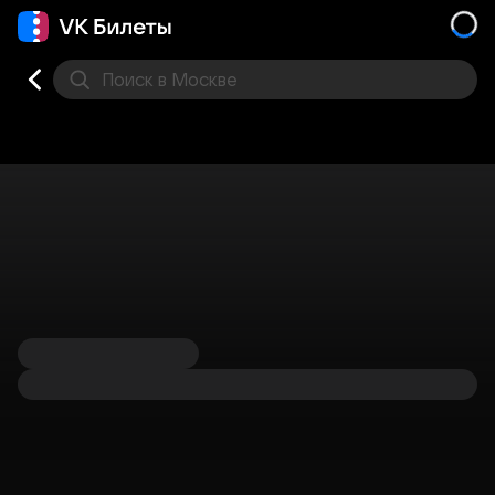
Поиск
в Москве
Места