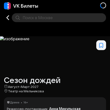
Поиск
в Москве
Места
Сезон дождей
Август-Март 2027
Театр на Мельникова
•
Драма
16+
Режиссер-постановщик:
Анна Микульская