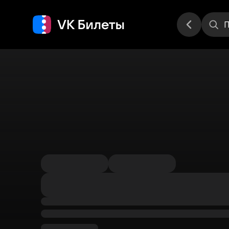
Места
П