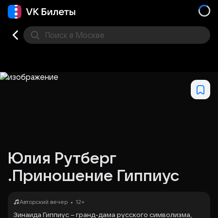
Поиск
в Москве
Места
Юлия Рутберг
.Приношение Гиппиус
•
Авторский вечер
12+
Зинаида Гиппиус – гранд-дама русского символизма,