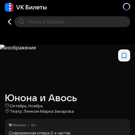
Поиск
в Москве
Места
Юнона и Авось
Октябрь, Ноябрь
Театр Ленком Марка Захарова
•
Мюзикл
16+
Современная опера 2-х частях.