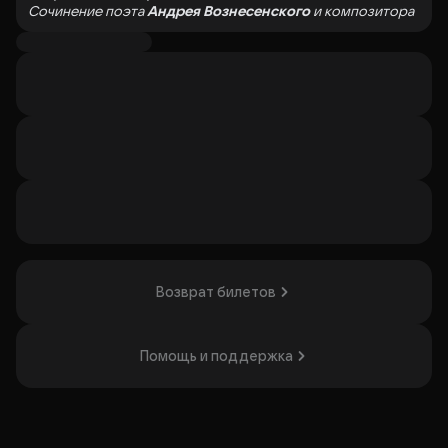
Сочинение поэта
Андрея Вознесенского
и композитора
Алексея Рыбникова.
Постановка — Герой Труда Российской Федерации,
Народный артист СССР, Лауреат Государственных
премий СССР и России, Лауреат премии Правительства
России, Лауреат премии города Москвы, Полный
кавалер ордена «За заслуги перед Отечеством»
Марк
Захаров
Режиссёр-сценограф — Народный художник России
Олег Шейнцис
Режиссура —
Дмитрий Певцов
Хореография — Народный артист СССР
Владимир
Васильев
Костюмы —
Валентина Комолова
Художник по свету —
Михаил Бабенко
Хормейстер — Заслуженная артистка России
Ирина
Возврат билетов
Мусаэлян
Педагог-балетмейстер — Заслуженный артист России,
Профессор, Кандидат искусствоведения -
Антон
Лещинский
Помощь и поддержка
Технический директор — Заслуженный работник
культуры Росси
и Дмитрий Кудряшов
Рок-опера А. Рыбникова была написана на поэму А.
Вознесенского «Авось» и в первый же день после
премьеры стала легендой.