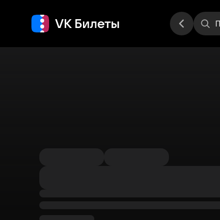
Места
П