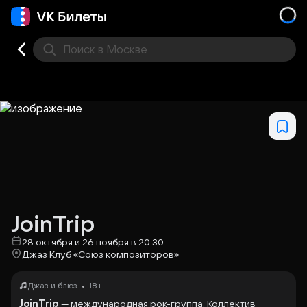
Поиск
в Москве
Места
JoinTrip
28 октября и 26 ноября в 20.30
Джаз Клуб «Союз композиторов»
•
Джаз и блюз
18+
JoinTrip
— международная рок-группа. Коллектив