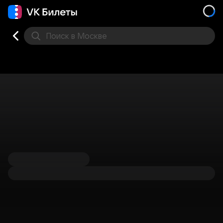
Поиск
в Москве
Места