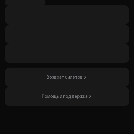
№1):
Посадка — с 17:00 до 18:00.
Отплытие — 18:00.
Начало — 18:30.
Вас ждёт живописное путешествие по Химкинскому
водохранилищу, встреча заката под любимые песни Кая
Метова и атмосфера по-настоящему красивого летнего
вечера.
Организатор: ООО "ФОРПИК", ИНН 7743442570
Возврат билетов
Помощь и поддержка