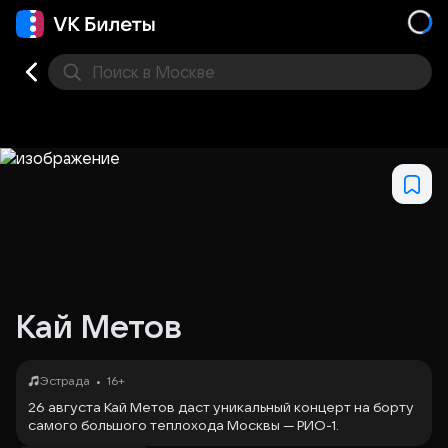
Поиск
в Москве
Места
Кай Метов
•
Эстрада
16+
26 августа Кай Метов даст уникальный концерт на борту
самого большого теплохода Москвы — РИО-1.
Вечер начнётся на Северном речном вокзале (причал