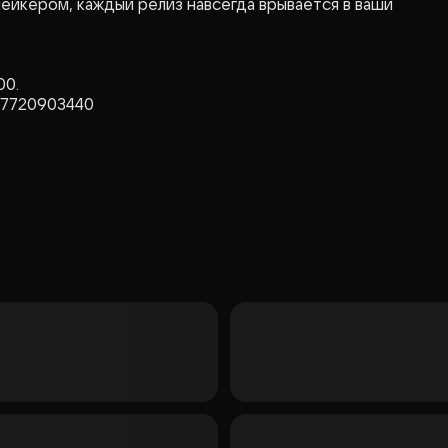
ейкером, каждый релиз навсегда врывается в ваши
00.
 7720903440