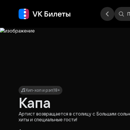
Места
П
Хип-хоп и рэп
18+
Капа
Артист возвращается в столицу с Большим соль
хиты и специальные гости!