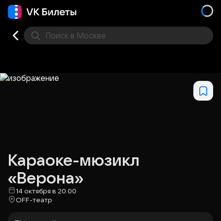
Поиск
в Москве
Места
Караоке-мюзикл
«Верона»
14 октября в 20.00
OFF-театр