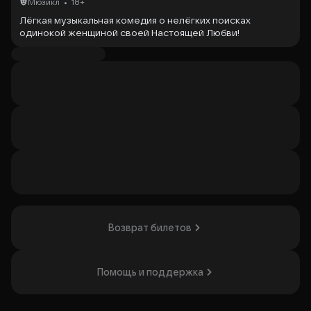
•
Мюзикл
18+
Лёгкая музыкальная комедия о нелёгких поисках
одинокой женщиной своей Настоящей Любви!
Организатор: АНО Театр «Три Стула», ИНН 7743429360
Возврат билетов
Помощь и поддержка