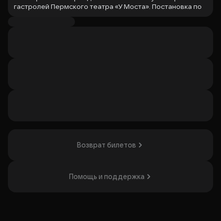
гастролей Пермского театра «У Моста». Постановка по
пьесе Авксентия Цагарели с либретто и стихами В.
Константинова и Б. Рацера. Грузинский колорит
проявляется во всём: тосты, песни, смех и горячие
темпераментные герои создают атмосферу старинного
Тифлиса. Актёры настолько убедительно
перевоплотились в грузин, что зритель ощущает свежее
дыхание гор и слышит шум реки Куры. Оформление
сцены напоминает картины раннего Нико Пиросмани.
Спектакль понравится любителям ярких и насыщенных
историй с глубоким культурным контекстом.
Организатор: ООО "Театр+", ИНН 7719886743
Возврат билетов
Помощь и поддержка