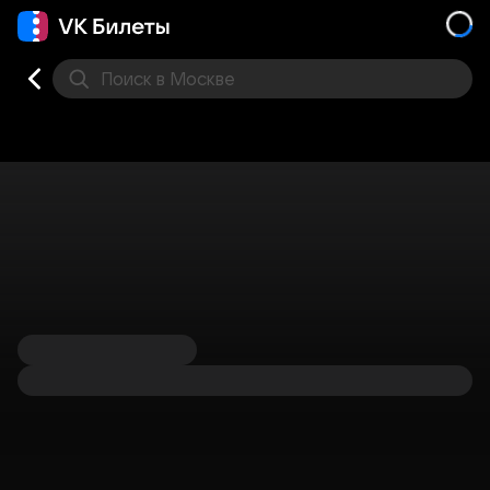
Поиск
в Москве
Места