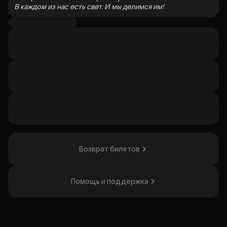
В каждом из нас есть свет. И мы делимся им!
Светлана Беляева
«Хроники волшебной страны N» - фантастическое и
захватывающее путешествие в сказочный мир игры
музыки и света, где переплетаются реальность и
фантазия, а сны становятся явью!
В сумраке старого дома, где тени играют на стенах,
маленькие герои делают неожиданное открытие!
Оказывается, в старом платяном шкафу, помимо пыли,
имеется проход в загадочную, мерцающую магическим
светом Волшебную Страну N, где обитают
фантастические герои и сказочные существа!
Пройдя через шкаф, дети оказываются в стране,
Возврат билетов
поглощенной вечным холодом. Когда-то, этим
прекрасным королевством правили две сестры и два
брата, пока однажды, одна из них, злая колдунья с
ледяным сердцем, не захватила единолично трон, и в
Помощь и поддержка
стране воцарилась вечная зима. Детям предстоит
разгадать все тайны, разрушить заклинания и помочь
своим новым друзьям, победив волшебные чары,
вернуть миру свет и тепло!