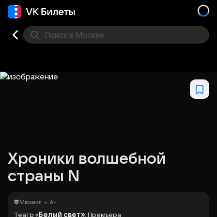
Поиск
в Москве
Места
Хроники волшебной
страны N
•
Мюзикл
6+
Театр «
Белый свет»
. Премьера