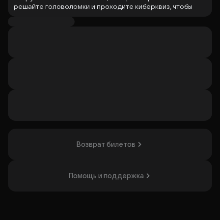
решайте головоломки и проходите киберквиз, чтобы
подготовиться к главному событию — кибербаттлу, когда
команды сойдутся на полигоне в схватках один на один.
Красные или синие? Помогите своей команде победить
и прокачайте личную цифровую защищённость.
Программа
:
11:00 — Сбор гостей и творческие мастер-классы
12:00 — Погружение в кибербезопасность и кибербитва
13:30 — Шоу на киберполигоне и награждение
победителей
Мероприятие подойдёт для всех, кто любит технологии,
игры и хочет прокачать киберграмотность весело и с
азартом.
Организатор: АО «КИБЕРДОМ», ИНН 7720858860
Возврат билетов
Помощь и поддержка