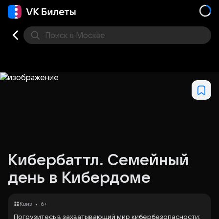
Поиск
в Москве
Места
Кибербаттл. Семейный
день в Кибердоме
•
Квиз
6+
Погрузитесь в захватывающий мир кибербезопасности: