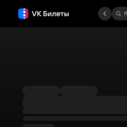
Места
П