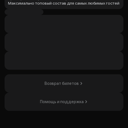
Максимально топовый состав для самых любимых гостей
нашего клуба!
Невероятные эмоции и душевная атмосфера — лучший
вечер обеспечен!
Организатор: ИП Ионова Виктория Николаевна,
ИНН 370258556733
Возврат билетов
Помощь и поддержка