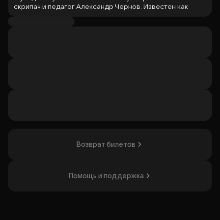
скрипач и педагог Александр Чернов. Известен как
исполнитель классического репертуара для скрипки,
включающего произведения крупных композиторов,
таких как Иоганн Себастьен Бах, Пабло де Сарасате,
Иоганнес Брамс и Петр Ильич Чайковский. Концерт
«Волшебство скрипки» будет камерным вечером с
акцентом на звучание инструмента и акустику
исторического пространства. Шоу будет интересно
любителям классической музыки.
Организатор: ГБУК г.Москвы "Москонцерт",
ИНН 7714008061
Возврат билетов
Помощь и поддержка