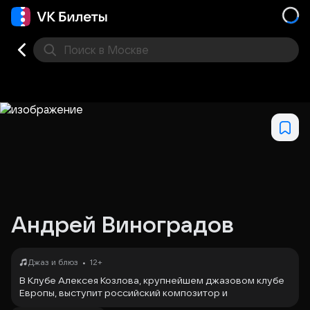
Поиск
в Москве
Места
Андрей Виноградов
•
Джаз и блюз
12+
В Клубе Алексея Козлова, крупнейшем джазовом клубе
Европы, выступит российский композитор и
мультиинструменталист Андрей Виноградов. Он