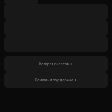
известен своим стилем, сочетающим академическую
музыку с элементами джаза и этнической музыки, а
также альбомами «Russian Hurdy-Gurdy Tunes», «Russian
Strolling Beggars Tunes» и другими. Концерт будет
интересен поклонникам импровизационной музыки и
экспериментов с колёсной лирой.
Организатор: ИП Акопян А.Т., ИНН 771576428463
Возврат билетов
Помощь и поддержка