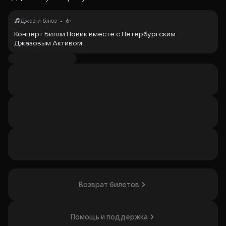
•
Джаз и блюз
6+
Концерт Билли Новик вместе с Петербургским
Джазовым Активом
«
Петербургский Джазовый Актив
» — сольный проект
Билли Новика, объединяющий джазменов города. Билли
Новик — основатель джазового клуба The Hat и лауреат
премии «Золотой Софит». На концерте прозвучат хиты
джазовой классики и авторские песни. Музыка сочетает
романтику и дерзость, создавая уникальную атмосферу.
Событие будет интересно любителям
джаза
и
ценителям живой музыки.
Организатор: ИП Алантьева Виктория Геннадьевна,
ИНН 165912294710
Возврат билетов
Помощь и поддержка