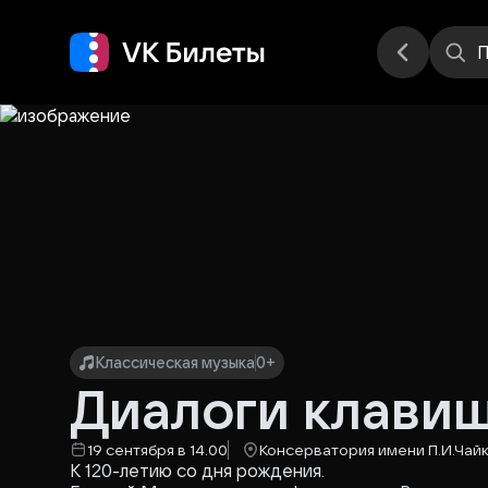
Места
П
Классическая музыка
0+
Диалоги клави
19 сентября в 14.00
Консерватория имени П.И.Чай
К 120-летию со дня рождения.