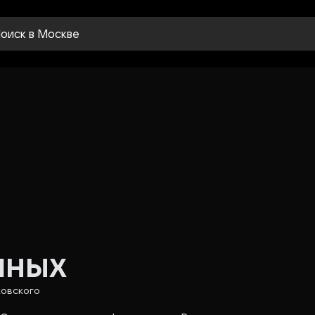
оиск
в Москве
шных
ковского