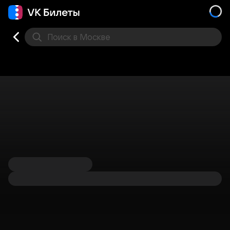
Поиск
в Москве
Места