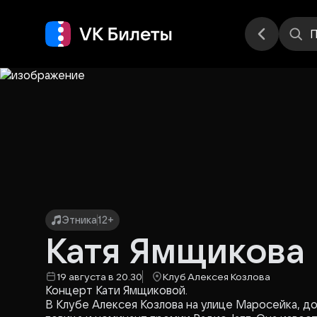
Места
П
Этника
12+
Катя Ямщикова
19 августа в 20.30
Клуб Алексея Козлова
Концерт Кати Ямщиковой.
В Клубе Алексея Козлова на улице Маросейка, д