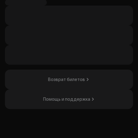
лагеря и написал более 300 стихов, ставших основой
для их репертуара. «Лесоповал» исполняет русский
шансон с текстами, отражающими жизнь заключенных и
людей из криминальной среды. После смерти Танича
коллектив продолжает выступать под руководством
Лидии Николаевны Козловой. Музыку для группы писали
разные композиторы, включая Сергея Коржукова и
Александра Федоркова. Концерт будет интересен
поклонникам русского шансона и фанатам творчества
Михаила Танича.
Организатор: ООО "Мирас-Арт", ИНН 7710672708
Возврат билетов
Помощь и поддержка