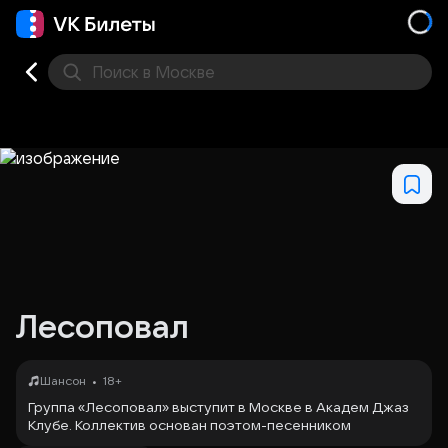
Поиск
в Москве
Места
Лесоповал
•
Шансон
18+
Группа «Лесоповал» выступит в Москве в Академ Джаз
Клубе. Коллектив основан поэтом-песенником
Михаилом Таничем, который прошел через сталинские