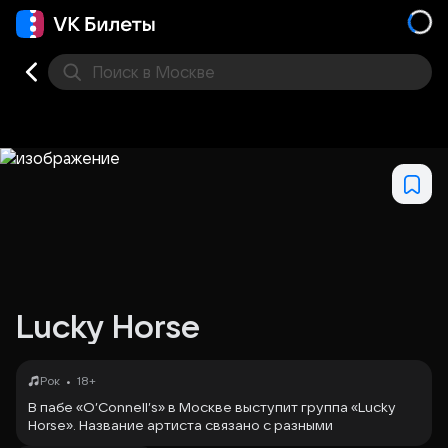
Поиск
в Москве
Места
Lucky Horse
•
Рок
18+
В пабе «O’Connell’s» в Москве выступит группа «Lucky
Horse». Название артиста связано с разными
музыкальными проектами, включая панк-кавер-группу и