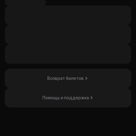
англоязычный проект «Lucky Horse Red». Жанр и
репертуар конкретного выступления не подтверждены,
однако паб регулярно проводит концерты различных
рок- и кавер-проектов.
Организатор: ООО "КЛУРИКОН-М", ИНН 9709065237
Возврат билетов
Помощь и поддержка