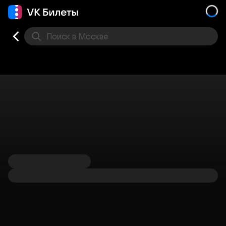
Поиск
в Москве
Места