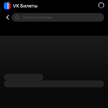
Поиск
в Москве
Места