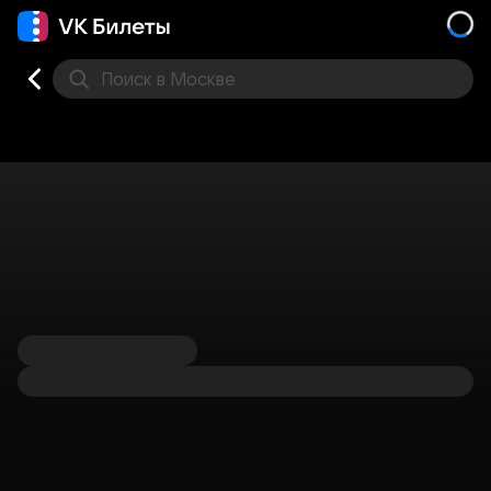
Поиск
в Москве
Места