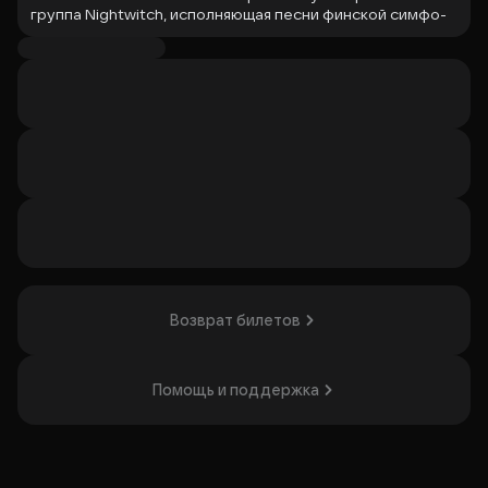
группа Nightwitch, исполняющая песни финской симфо-
метал-группы Nightwish. Nightwish известна сочетанием
тяжёлого метала с оркестровыми и симфоническими
элементами и такими композициями, как «Nemo»,
«Wishmaster» и «Ever Dream». Концерт будет построен на
акустических версиях известных песен Nightwish. Шоу
будет интересно поклонникам симфо-металла и
фанатам оригинальной группы.
Организатор: ООО «Концертная Организация Ритм»,
ИНН 9734020470
Возврат билетов
Помощь и поддержка