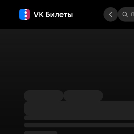
Места
П