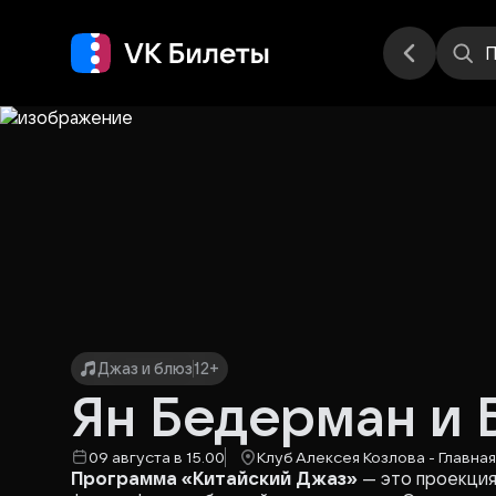
Места
П
Джаз и блюз
12+
Ян Бедерман и 
09 августа в 15.00
Клуб Алексея Козлова - Главная
Программа «Китайский Джаз»
— это проекция