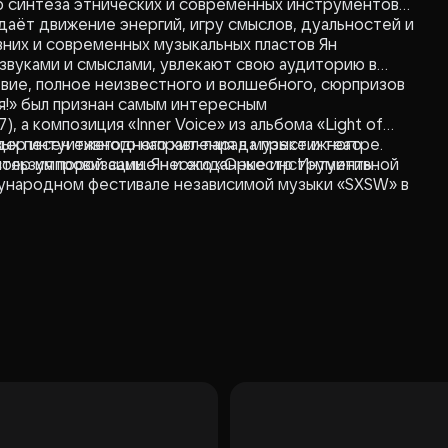
 синтеза этнических и современных инструментов
даёт движение энергий, игру смыслов, дуальностей и
вних и современных музыкальных пластов Ян
звуками и смыслами, увлекают свою аудиторию в
ие, полное неизвестного и волшебного, сюрпризов
!» был признан самым интересным
 а композиция «Inner Voice» из альбома «Light of
ровых песен ежегодного хит-парада престижного
ер интуитивного направления в музыке и театре.
тер импровизации. Ян и его «Оркестр Интуитивной
пользуя порой самые неожиданные инструменты.
ународном фестивале независимой музыки «SXSW» в
мастерством публику ещё одного американского
ю, писатель и переводчик, художник, музыкант,
. Более тридцати лет занимается изучением
, среди которых есть работы, основанные на
ереведено Брониславом более сорока), романы,
при всей серьёзности академических заслуг,