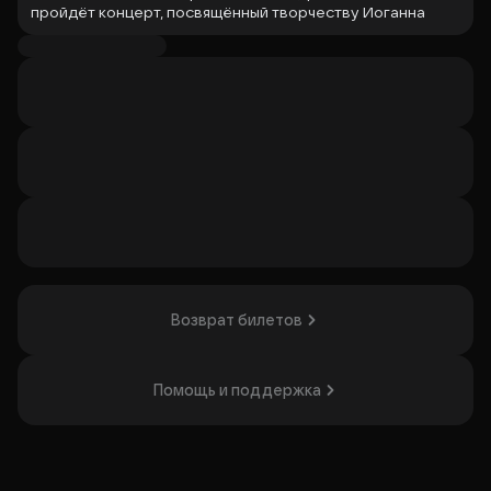
пройдёт концерт, посвящённый творчеству Иоганна
Себастьяна Баха. Композитор известен своими более
чем тысячей произведений, включая «Токката и фугу ре
минор», «Бранденбургские концерты», «Хорошо
темперированный клавир» и «Мессу си минор». Концерт
будет включать органную музыку и композиции,
связанные с колокольными интонациями, что сделает
его интересным для любителей классической музыки и
поклонников органной музыки Баха.
Организатор: Культурный благотворительный фонд
"Небесный мост", ИНН 7710477707
Возврат билетов
Помощь и поддержка