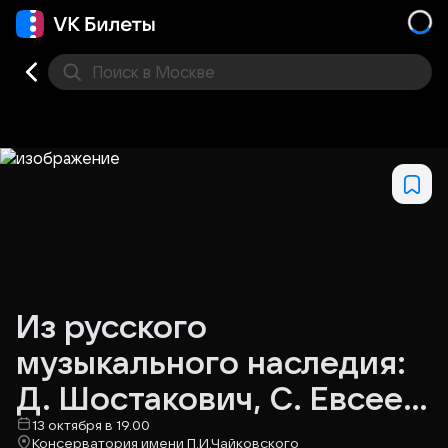
Поиск
в Москве
Места
Из русского
музыкального наследия:
Д. Шостакович, С. Евсеев,
Т. Николаева
13 октября в 19.00
Консерватория имени П.И.Чайковского