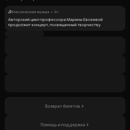
•
Классическая музыка
0+
Авторский цикл профессора Марины Евсеевой
продолжит концерт, посвященный творчеству
отечественных композиторов ХХ века.
Прозвучат Семь стихотворений Александра Блока.
Вокально-инструментальная сюита, соч. 127, Адажио из
балета «Светлый ручей» и Соната для виолончели и
фортепиано, соч. 40 Дмитрия Шостаковича, Соната для
виолончели и фортепиано, соч. 38, избранные романсы и
«Идиллия» («Лирическая поэма для скрипки и
фортепиано»), соч. 11 Сергея Евсеева и Поэма для
виолончели и фортепиано, соч. 20 Татьяны Николаевой.
Программу представляют заслуженные артисты России
Александр Загоринский (виолончель) и Марина Евсеева
(фортепиано), Илона Ананьина (сопрано), Мария
Лазарева (скрипка).
Возврат билетов
Организатор: ФГБОУ ВПО "Московская государственная
консерватория (университет) имени П.И.Чайковского",
Помощь и поддержка
ИНН 7703107663