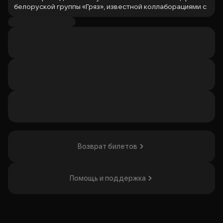
белоруской группы «Гряз»
, известной коллаборациями с
25/17, Horus, Jane Air и Anacondaz. Альбом: На концерте
представят альбом «
По дорге в психбольницу (Часть 2)
»,
который продолжает первую часть, выпущенную в
марте прошлого года. Дополнительные детали: В
текстах альбома затрагиваются
темы любвии, ненависти,
отчаяния и быстротечности времени.
Организатор: ИП Алантьева Виктория Геннадьевна,
ИНН 165912294710
Возврат билетов
Помощь и поддержка