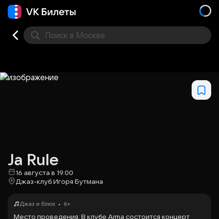
Поиск
в Москве
Места
Ja Rule
16 августа в 19.00
Джаз-клуб Игоря Бутмана
•
Джаз и блюз
6+
Место проведения: В клубе Arma состоится
концерт