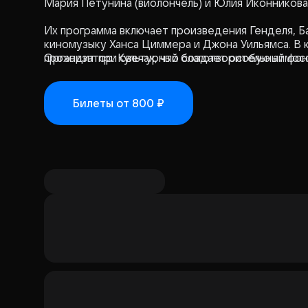
Мария Петунина (виолончель) и Юлия Иконникова
Их программа включает произведения Генделя, Ба
киномузыку Ханса Циммера и Джона Уильямса. В 
проходит при свечах, что создает особую атмос
Организатор: Культурный благотворительный фо
Концерт будет интересен как опытным меломана
Билеты
от 800 ₽