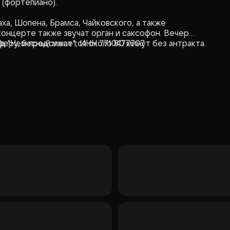
 (фортепиано).
ха, Шопена, Брамса, Чайковского, а также
концерте также звучат орган и саксофон. Вечер
феру, и продолжается около 80 минут без антракта.
нд "Небесный мост", ИНН 7710477707
м, так и начинающим слушателям.