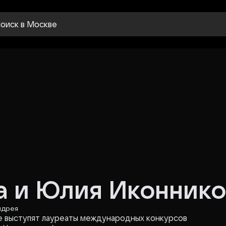
оиск
в Москве
а и Юлия Иконнико
ндрея
е выступят лауреаты международных конкурсов