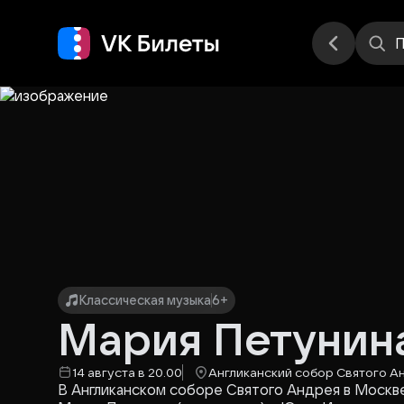
Места
П
Классическая музыка
6+
Мария Петунин
14 августа в 20.00
Англиканский собор Святого А
В Англиканском соборе Святого Андрея в Москв