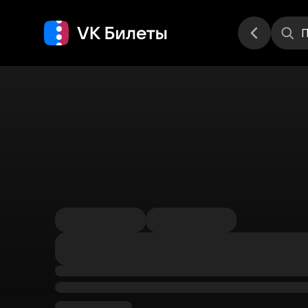
Места
П