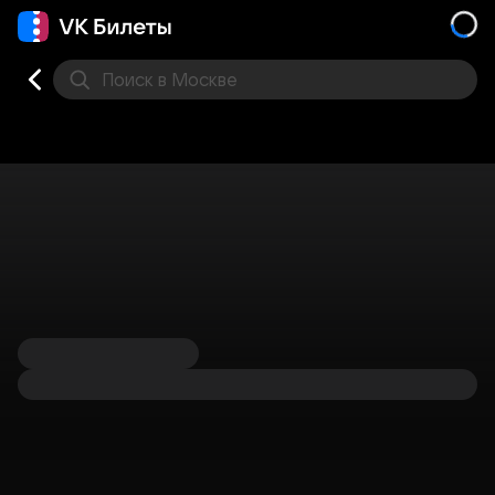
Поиск
в Москве
Места