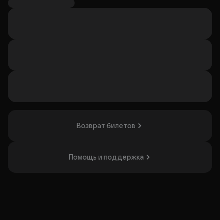
летнего заката. В программе — шедевры европейской
классики: произведения А. Вивальди, И. С. Баха, В. А.
Моцарта, Ф. Шуберта и других композиторов. Особую
атмосферу создаст звучание органа в сочетании со
скрипкой и голосом. Концерт примут участие Дмитрий
Максименко (орган), Елизавета Фёдорова (скрипка) и
Марина Кузьминых (метцо-сопрано). Событие
понравится любителям классической музыки и
архитектурных памятников.
Организатор: ИП Кузьминых Марина Николаевна,
ИНН 773179537861
Возврат билетов
Помощь и поддержка