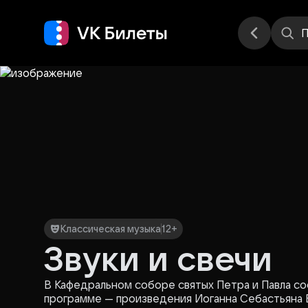
Места
П
Классическая музыка
12+
Звуки и свечи
В Кафедральном соборе святых Петра и Павла сос
программе — произведения Иоганна Себастьяна Б