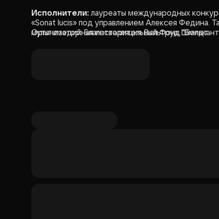
Исполнители:
лауреаты международных конкурс
«Sonat lucis» под управлением Алексея Федина. 
мультимедийная инсталляция Вальтруд Шмидт.
Организатор: Благотворительный Фонд "Белькан