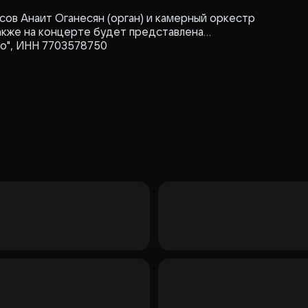
ов Анаит Оганесян (орган) и камерный оркестр
Также на концерте будет представлена
то", ИНН 7703578750