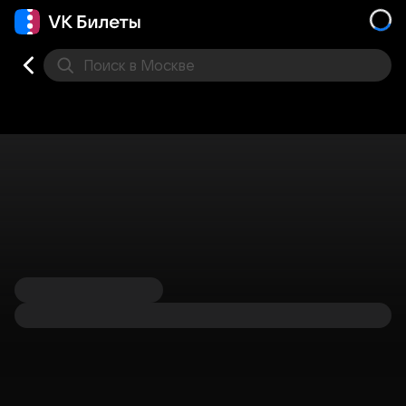
Поиск
в Москве
Места