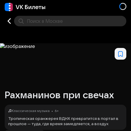
Поиск
в Москве
Места
Рахманинов при свечах
•
Классическая музыка
6+
Тропическая оранжерея ВДНХ превратится в портал в
прошлое — туда, где время замедляется, а воздух
дрожит от звуков рояля. Евгений Баженов, пианист-