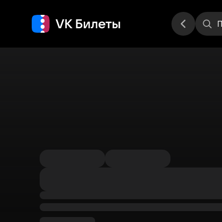
Места
П