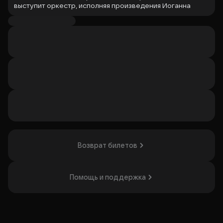
выступит оркестр, исполняя произведения Иоганна
Себастьяна Баха. Бах — один из главных композиторов
европейской музыки, известный органными
произведениями, клавирной музыкой, концертами и
духовными сочинениями. Программа «Старинный орган
при свечах» акцентирует внимание на историческом
звучании органа и камерном формате. Концерт будет
интересен любителям классической и органной музыки.
Организатор: Культурный благотворительный фонд
"Небесный мост", ИНН 7710477707
Возврат билетов
Помощь и поддержка