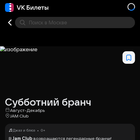
Поиск
в Москве
Места
Субботний бранч
Август-Декабрь
JAM Club
•
Джаз и блюз
0+
В
Jam Club
возвращаются легендарные бранчи!