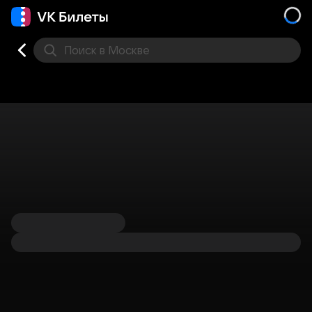
Поиск
в Москве
Места