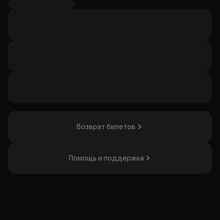
программу, связанную с классикой этого жанра.
Вечернее свечное освещение подчёркивает звучание
соборного органа и создаёт спокойную,
торжественную атмосферу. Концерт будет интересен
любителям органной музыки и ценителям камерных
выступлений в исторических интерьерах.
Организатор: Культурный благотворительный фонд
"Небесный мост", ИНН 7710477707
Возврат билетов
Помощь и поддержка