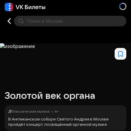
Поиск
в Москве
Места
Золотой век органа
•
Классическая музыка
6+
В Англиканском соборе Святого Андрея в Москве
пройдёт концерт, посвящённый органной музыке.
Название «Золотой век органа» указывает на