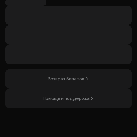
Премьеру по мотивам сказки Карло Гоцци выпускает со
студентами своего курса в Театральном институте
имени Бориса Щукина заслуженный деятель искусств,
педагог, режиссёр
Владимир Владимирович Иванов
.
Как и в знаменитом спектакле Владимира Иванова на
исторической сцене «Кот в сапогах», автором
сценической версии по пьесе Карло Гоцци станет
Сергей Плотов
.
Организатор: ФГБУК «Государственный академический
театр им. Е.Вахтангова», ИНН 7704022980
Возврат билетов
Помощь и поддержка