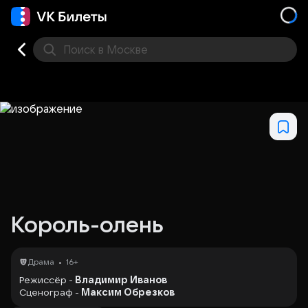
Поиск
в Москве
Места
Король-олень
•
Драма
16+
Режиссёр -
Владимир Иванов
Сценограф -
Максим Обрезков
Помощник режиссёра -
Ирина Горошкова